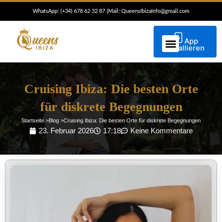
Zum
WhatsApp: (+34) 6
78 62 32 87
|
Mail: QueensIbizaInfo@gmail.com
Inhalt
springen
App
installieren
Cruising Ibiza: Die besten Orte
für diskrete Begegnungen
Startseite >
Blog >
Cruising Ibiza: Die besten Orte für diskrete Begegnungen
23. Februar 2026
17:18
Keine Kommentare