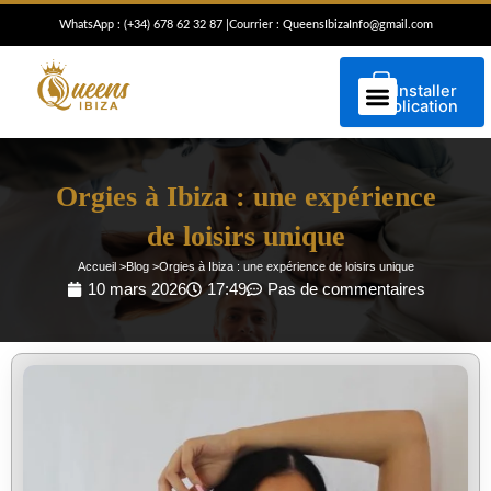
Skip
WhatsApp : (+34) 6
78 62 32 87
|
Courrier : QueensIbizaInfo@gmail.com
to
content
Installer
l'application
ESCORTES À IBIZA
CONCIERGE IBIZA
Orgies à Ibiza : une expérience
de loisirs unique
Accueil >
Blog >
Orgies à Ibiza : une expérience de loisirs unique
10 mars 2026
17:49
Pas de commentaires