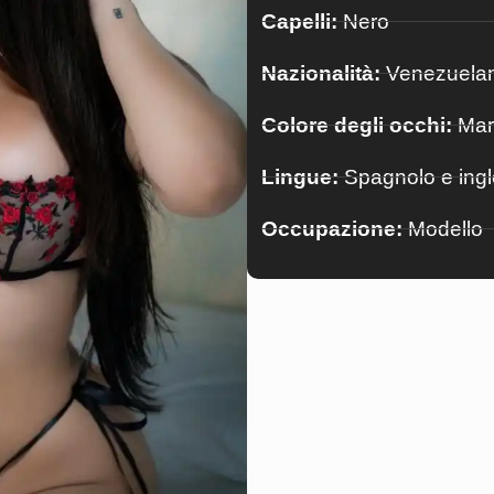
Capelli:
Nero
Nazionalità:
Venezuela
Colore degli occhi:
Mar
Lingue:
Spagnolo e ing
Occupazione:
Modello