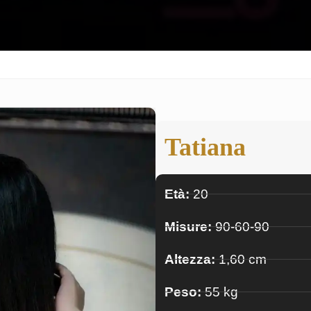
Tatiana
Età:
20
Misure:
90-60-90
Altezza:
1,60 cm
Peso:
55 kg