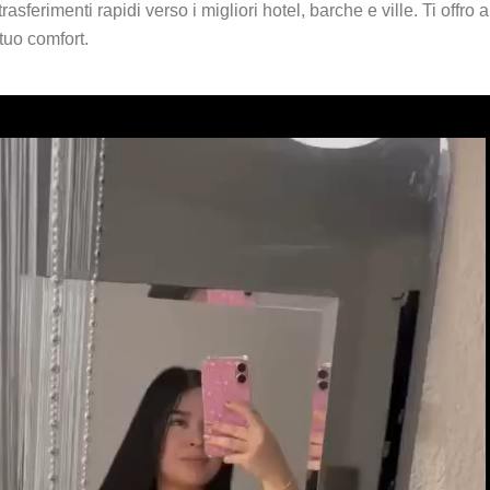
sferimenti rapidi verso i migliori hotel, barche e ville. Ti offro a
tuo comfort.