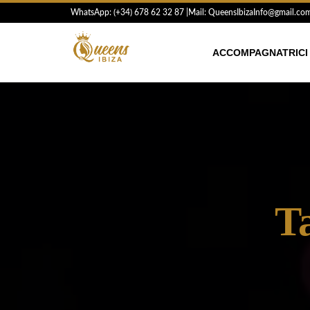
Vai
WhatsApp: (+34) 6
78 62 32 87
|
Mail: QueensIbizaInfo@gmail.co
al
contenuto
ACCOMPAGNATRICI 
Ta