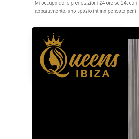
Mi occupo delle prenotazioni 24 ore su 24, con tra
appartamento, uno spazio intimo pensato per il 