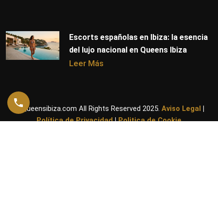
Escorts españolas en Ibiza: la esencia
del lujo nacional en Queens Ibiza
Leer Más
© Queensibiza.com All Rights Reserved 2025.
Aviso Legal
|
Política de Privacidad
|
Politica de Cookie
Solo para mayores de
18 años
Este sitio web contiene material destinado exclusivamente a
personas mayores de 18 años.
¿Confirmas que eres mayor de edad?