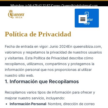
Ir
WhatsApp: (+34) 6
78 62 32 87
|
Correo: QueensIbizaInfo@gmail.com
al
contenido
Instalar
ESCORTS IBIZA
CONCIERGE IBIZA
app
Política de Privacidad
Fecha de entrada en vigor: Junio 2024En queensibiza.com,
valoramos y respetamos la privacidad de nuestros usuarios
y visitantes. Esta Política de Privacidad describe cómo
recopilamos, utilizamos, compartimos y protegemos la
información personal que nos proporcionas al utilizar
nuestro sitio web.
1. Información que Recopilamos
Recopilamos varios tipos de información para ofrecer y
mejorar nuestro servicio, incluyendo:
Información Personal
: Nombre, dirección de correo