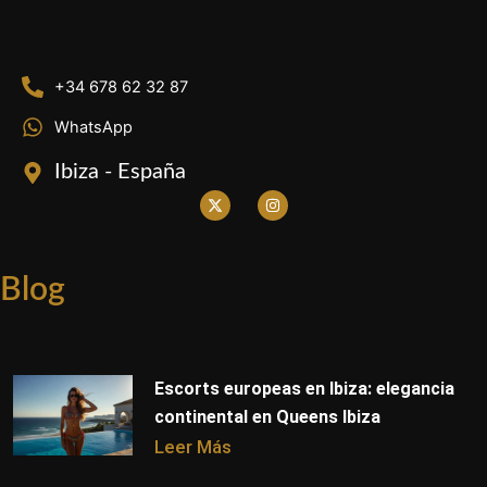
+34 678 62 32 87
WhatsApp
Ibiza - España
X
I
-
n
t
s
w
t
i
a
t
g
Blog
t
r
e
a
r
m
Escorts europeas en Ibiza: elegancia
continental en Queens Ibiza
Leer Más